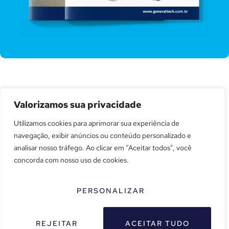
Acesse os catálogos e confira todas as
Valorizamos sua privacidade
especificações técnicas, aplicações e
Utilizamos cookies para aprimorar sua experiência de
benefícios do nosso produto.
navegação, exibir anúncios ou conteúdo personalizado e
Explore em detalhes como nossa solução pode
analisar nosso tráfego. Ao clicar em “Aceitar todos”, você
atender às necessidades da sua operação com
concorda com nosso uso de cookies.
eficiência, confiabilidade e alto desempenho.
PERSONALIZAR
ACESSAR CATÁLOGOS
REJEITAR
ACEITAR TUDO