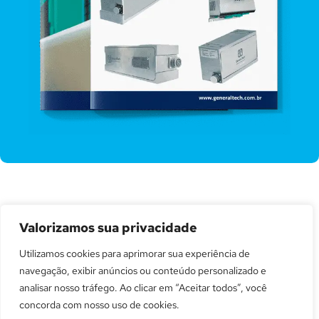
Acesse os catálogos e confira todas as
Valorizamos sua privacidade
especificações técnicas, aplicações e
Utilizamos cookies para aprimorar sua experiência de
benefícios do nosso produto.
navegação, exibir anúncios ou conteúdo personalizado e
Explore em detalhes como nossa solução pode
analisar nosso tráfego. Ao clicar em “Aceitar todos”, você
atender às necessidades da sua operação com
concorda com nosso uso de cookies.