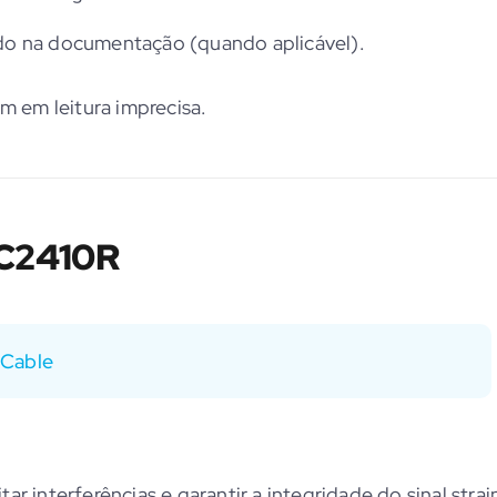
do na documentação (quando aplicável).
m em leitura imprecisa.
LC2410R
 Cable
r interferências e garantir a integridade do sinal strai