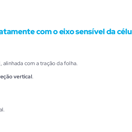
xatamente com o eixo sensível da célu
l
, alinhada com a tração da folha.
reção vertical
.
l.