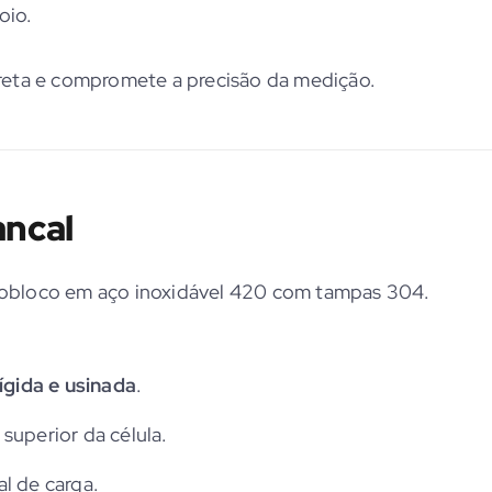
oio.
reta e compromete a precisão da medição.
ancal
obloco em aço inoxidável 420 com tampas 304.
rígida e usinada
.
superior da célula.
l de carga.